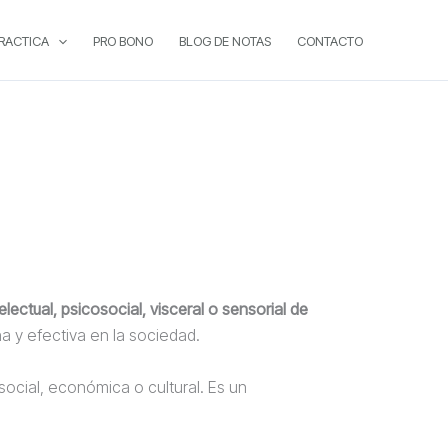
PRACTICA
PRO BONO
BLOG DE NOTAS
CONTACTO
telectual, psicosocial, visceral o sensorial de
na y efectiva en la sociedad.
social, económica o cultural. Es un