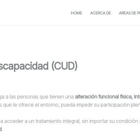
HOME
ACERCA DE
AREAS DE 
iscapacidad (CUD)
rga a las personas que tienen una
alteración funcional física, in
as que le ofrece el entorno, pueda impedir su participación ple
a acceder a un tratamiento integral, sin importar su condición 
d
.