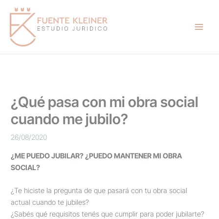
Ir
B
al
u
contenido
s
c
a
r
¿Qué pasa con mi obra social
cuando me jubilo?
26/08/2020
¿ME PUEDO JUBILAR? ¿PUEDO MANTENER MI OBRA
SOCIAL?
¿Te hiciste la pregunta de que pasará con tu obra social
actual cuando te jubiles?
¿Sabés qué requisitos tenés que cumplir para poder jubilarte?