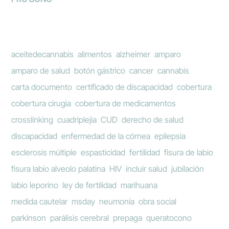
aceitedecannabis
alimentos
alzheimer
amparo
amparo de salud
botón gástrico
cancer
cannabis
carta documento
certificado de discapacidad
cobertura
cobertura cirugia
cobertura de medicamentos
crosslinking
cuadriplejia
CUD
derecho de salud
discapacidad
enfermedad de la córnea
epilepsia
esclerosis múltiple
espasticidad
fertilidad
fisura de labio
fisura labio alveolo palatina
HIV
incluir salud
jubilación
labio leporino
ley de fertilidad
marihuana
medida cautelar
msday
neumonía
obra social
parkinson
parálisis cerebral
prepaga
queratocono