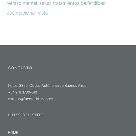
retraso mental
salud
tratamientos de fertilidad
uso medicinal
vista
CONTACTO
Potosí 3859, Ciudad Autónoma de Buenos Aires
+54 9 11 3700-0101
estudio@fuente-kleiner.com
LINKS DEL SITIO
HOME