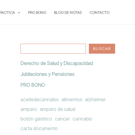
B
PRACTICA
PRO BONO
BLOG DE NOTAS
CONTACTO
u
s
c
a
BUSCAR
r
Derecho de Salud y Discapacidad
Jubilaciones y Pensiones
PRO BONO
aceitedecannabis
alimentos
alzheimer
amparo
amparo de salud
botón gástrico
cancer
cannabis
carta documento