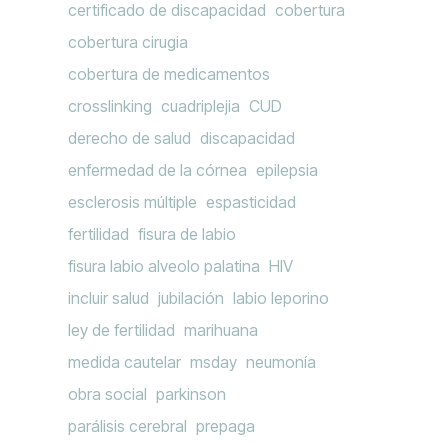
certificado de discapacidad
cobertura
cobertura cirugia
cobertura de medicamentos
crosslinking
cuadriplejia
CUD
derecho de salud
discapacidad
enfermedad de la córnea
epilepsia
esclerosis múltiple
espasticidad
fertilidad
fisura de labio
fisura labio alveolo palatina
HIV
incluir salud
jubilación
labio leporino
ley de fertilidad
marihuana
medida cautelar
msday
neumonía
obra social
parkinson
parálisis cerebral
prepaga