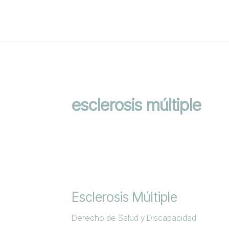
Ir
al
contenido
esclerosis múltiple
Esclerosis
Múltiple
Esclerosis Múltiple
Derecho de Salud y Discapacidad