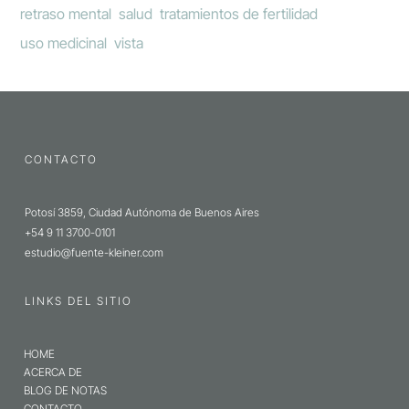
retraso mental
salud
tratamientos de fertilidad
uso medicinal
vista
CONTACTO
Potosí 3859, Ciudad Autónoma de Buenos Aires
+54 9 11 3700-0101
estudio@fuente-kleiner.com
LINKS DEL SITIO
HOME
ACERCA DE
BLOG DE NOTAS
CONTACTO