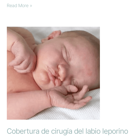
Read More »
Cobertura
de
cirugía
del
labio
leporino
Cobertura de cirugía del labio leporino