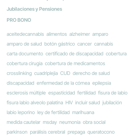
Jubilaciones y Pensiones
PRO BONO
aceitedecannabis
alimentos
alzheimer
amparo
amparo de salud
botón gástrico
cancer
cannabis
carta documento
certificado de discapacidad
cobertura
cobertura cirugia
cobertura de medicamentos
crosslinking
cuadriplejia
CUD
derecho de salud
discapacidad
enfermedad de la córnea
epilepsia
esclerosis múltiple
espasticidad
fertilidad
fisura de labio
fisura labio alveolo palatina
HIV
incluir salud
jubilación
labio leporino
ley de fertilidad
marihuana
medida cautelar
msday
neumonía
obra social
parkinson
parálisis cerebral
prepaga
queratocono