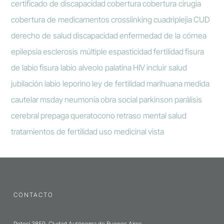
certificado de discapacidad
cobertura
cobertura cirugia
cobertura de medicamentos
crosslinking
cuadriplejia
CUD
derecho de salud
discapacidad
enfermedad de la córnea
epilepsia
esclerosis múltiple
espasticidad
fertilidad
fisura
de labio
fisura labio alveolo palatina
HIV
incluir salud
jubilación
labio leporino
ley de fertilidad
marihuana
medida
cautelar
msday
neumonía
obra social
parkinson
parálisis
cerebral
prepaga
queratocono
retraso mental
salud
tratamientos de fertilidad
uso medicinal
vista
CONTACTO
Potosí 3859, Ciudad Autónoma de Buenos Aires